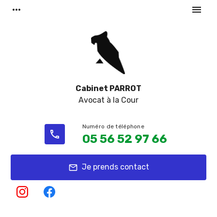
Panneau de gestion des cookies
more_horiz
menu
Cabinet PARROT
Avocat à la Cour
phone
05 56 52 97 66
Je prends contact
mail