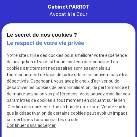
Cabinet PARROT
Avocat à la Cour
Le secret de nos cookies ?
Le respect de votre vie privée
103 ter rue de belleville
Notre site utilise des cookies pour améliorer votre expérience
place
de navigation et vous offrir un contenu personnalisé. Les
33000
BORDEAUX
cookies strictement nécessaires sont essentiels au
fonctionnement de base de notre site et ne peuvent pas être
désactivés. Cependant, vous avez le choix d'activer ou de
05 56 52 97 66
phone
désactiver les cookies de personnalisation, de performance et
de marketing selon vos préférences. Vous pouvez modifier vos
paramètres de cookies à tout moment en cliquant sur le lien
'Gestion des cookies' situé en bas de notre site. Veuillez noter
que la désactivation de certains cookies peut avoir un impact
sur certaines fonctionnalités du site.
SIRET : 75004277200038
Continuer sans accepter
Plan du site