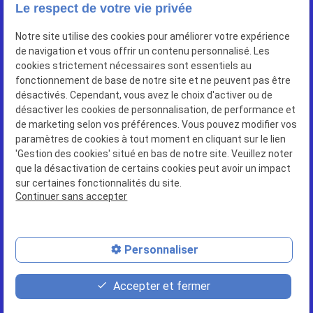
Le respect de votre vie privée
103 ter rue de belleville
Notre site utilise des cookies pour améliorer votre expérience
place
de navigation et vous offrir un contenu personnalisé. Les
33000
BORDEAUX
cookies strictement nécessaires sont essentiels au
fonctionnement de base de notre site et ne peuvent pas être
désactivés. Cependant, vous avez le choix d'activer ou de
05 56 52 97 66
phone
désactiver les cookies de personnalisation, de performance et
de marketing selon vos préférences. Vous pouvez modifier vos
paramètres de cookies à tout moment en cliquant sur le lien
'Gestion des cookies' situé en bas de notre site. Veuillez noter
que la désactivation de certains cookies peut avoir un impact
sur certaines fonctionnalités du site.
SIRET : 75004277200038
Continuer sans accepter
Plan du site
Mentions légales
Personnaliser
Politique de confidentialité
Gestion des cookies
Accepter et fermer