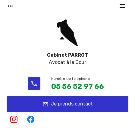
Panneau de gestion des cookies
more_horiz
menu
Cabinet PARROT
Avocat à la Cour
phone
05 56 52 97 66
Je prends contact
mail