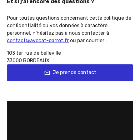
Et si j'ai encore des questions ?
Pour toutes questions concernant cette politique de
confidentialité ou vos données à caractère
personnel, n'hésitez pas à nous contacter à
contact@avocat-parrot.fr
ou par courrier :
103 ter rue de belleville
33000 BORDEAUX
Je prends contact
mail