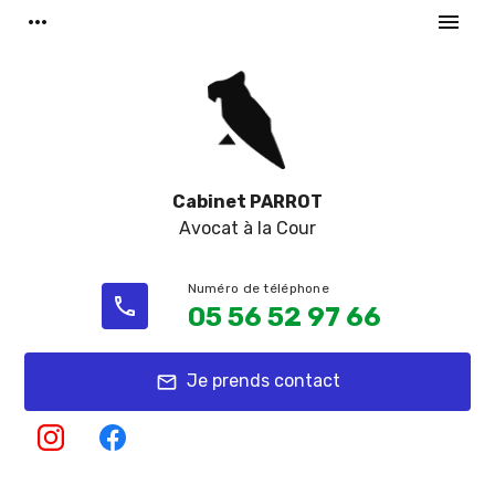
Panneau de gestion des cookies
more_horiz
menu
Cabinet PARROT
Avocat à la Cour
phone
05 56 52 97 66
Je prends contact
mail