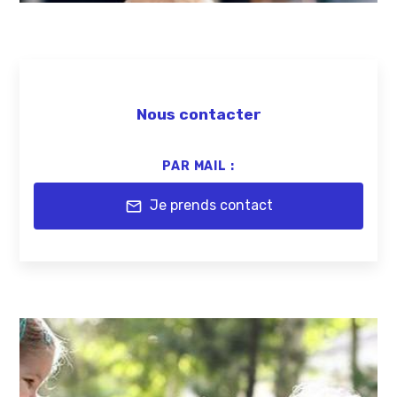
Nous contacter
PAR MAIL :
Je prends contact
mail