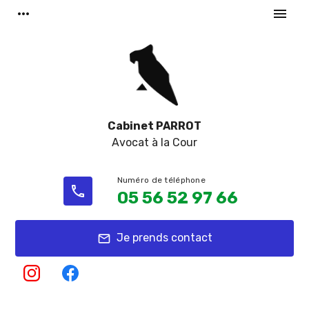
Panneau de gestion des cookies
more_horiz
menu
Cabinet PARROT
Avocat à la Cour
phone
05 56 52 97 66
Je prends contact
mail