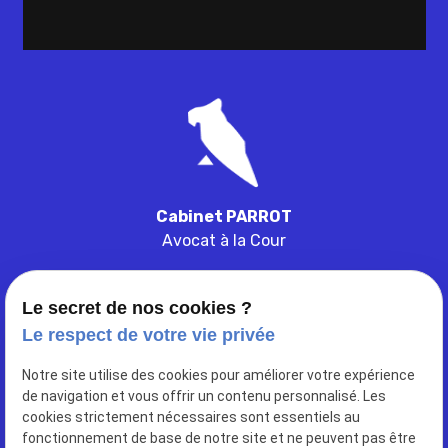
Cabinet PARROT
Avocat à la Cour
Le secret de nos cookies ?
Le respect de votre vie privée
103 ter rue de belleville
Notre site utilise des cookies pour améliorer votre expérience
place
de navigation et vous offrir un contenu personnalisé. Les
33000
BORDEAUX
cookies strictement nécessaires sont essentiels au
fonctionnement de base de notre site et ne peuvent pas être