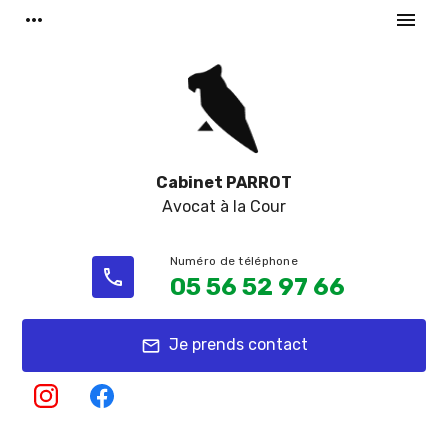
Panneau de gestion des cookies
more_horiz
menu
Cabinet PARROT
Avocat à la Cour
phone
05 56 52 97 66
Je prends contact
mail