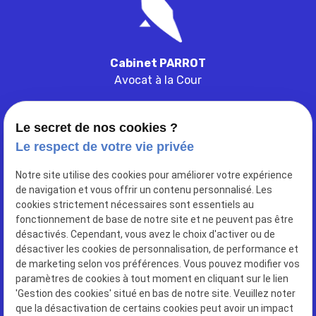
Cabinet PARROT
Avocat à la Cour
Le secret de nos cookies ?
Le respect de votre vie privée
103 ter rue de belleville
Notre site utilise des cookies pour améliorer votre expérience
place
de navigation et vous offrir un contenu personnalisé. Les
33000
BORDEAUX
cookies strictement nécessaires sont essentiels au
fonctionnement de base de notre site et ne peuvent pas être
désactivés. Cependant, vous avez le choix d'activer ou de
05 56 52 97 66
phone
désactiver les cookies de personnalisation, de performance et
de marketing selon vos préférences. Vous pouvez modifier vos
paramètres de cookies à tout moment en cliquant sur le lien
'Gestion des cookies' situé en bas de notre site. Veuillez noter
que la désactivation de certains cookies peut avoir un impact