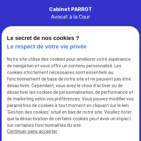
Cabinet PARROT
Avocat à la Cour
Le secret de nos cookies ?
Le respect de votre vie privée
103 ter rue de belleville
Notre site utilise des cookies pour améliorer votre expérience
place
de navigation et vous offrir un contenu personnalisé. Les
33000
BORDEAUX
cookies strictement nécessaires sont essentiels au
fonctionnement de base de notre site et ne peuvent pas être
désactivés. Cependant, vous avez le choix d'activer ou de
05 56 52 97 66
phone
désactiver les cookies de personnalisation, de performance et
de marketing selon vos préférences. Vous pouvez modifier vos
paramètres de cookies à tout moment en cliquant sur le lien
'Gestion des cookies' situé en bas de notre site. Veuillez noter
que la désactivation de certains cookies peut avoir un impact
sur certaines fonctionnalités du site.
SIRET : 75004277200038
Continuer sans accepter
Plan du site