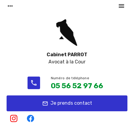
Panneau de gestion des cookies
more_horiz
menu
Cabinet PARROT
Avocat à la Cour
phone
05 56 52 97 66
Je prends contact
mail